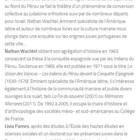
au Nord du Pérou se fait le théâtre d’un phénomène de conversion
collective au judaïsme orthodoxe suivi par de nombreux départs
pour Israël. Nathan Wachtel, éminent spécialiste de l’Amérique
latine et auteur de nombreux livres sur la culture marrane nous
plonge dans une enquête sur les origines juives portugaises de
cette ville…
Nathan Wachtel
obtient son agrégation d’histoire en 1963,
consacrant sa thèse à la conquête espagnole vue par les Indiens du
Pérou. Soutenue en 1969, elle est publiée en 1971 sous le titre
La
Vision des Vaincus – Les Indiens du Pérou devant la Conquête Espagnole
(1530-1570
). Eminent spécialiste de l’Amérique latine, il s’intéresse
également à l’histoire de la communauté marrane et publie divers
ouvrages à ce sujet, tels
La Foi du souvenir
(2001) ou
Mémoires
Marranes
(2011). De 1992 à 2005, il occupe la chaire d’histoire et
d’anthropologie des sociétés méso- et sud-américaines au Collège
de France.
Livia Parnes
, après des études à l’École des hautes études en
sciences sociales et un doctorat sur les présences juives dans le