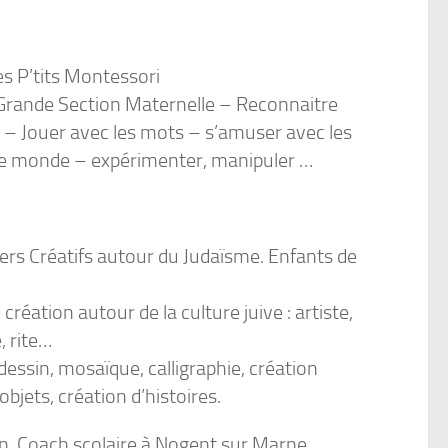
s P’tits Montessori
rande Section Maternelle – Reconnaitre
ns – Jouer avec les mots – s’amuser avec les
 le monde – expérimenter, manipuler …
iers Créatifs autour du Judaïsme. Enfants de
éation autour de la culture juive : artiste,
, rite…
essin, mosaïque, calligraphie, création
’objets, création d’histoires.
n, Coach scolaire à Nogent sur Marne,