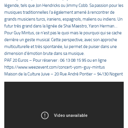
légende, tels que Jon Hendricks ou Jimmy Cobb. Sa passion pour les
musiques traditionnelles l’a également amené à rencontrer de
grands musiciens turcs, iraniens, espagnols, maliens ou indiens. Un
futur très grand dans la lignée de Shai Maestro, Yaron Herman…
Pour Guy Mintus, ce n’est pas le quoi mais le pourquoi qui se cache
derrière un geste musical. Cette perspective, avec son approche
multiculturelle et très spontanée, lui permet de puiser dans une
dimension d’émotion brute dans sa musique.
PAF 20 Euros – Pour réserver : 06 13 08 15 95 ou en ligne
https://www.weezevent.com/concert-yom-guy-mintus
Maison de la Culture Juive – 20 Rue André Pontier – 94130 Nogent