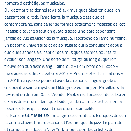
nombre d’esthétiques musicales.
Du klezmer traditionnel revisité aux musiques électroniques, en
passant par le rock, l’americana, la musique classique et
contemporaine, sans parler de formes totalement inclassables, cet
insatiable touche à tout en quête d’absolu ne perd cependant
jamais de vue sa vision de la musique, l’approche de l’âme humaine,
un besoin d’universalité et de spiritualité qui le conduisent depuis
quelques années à s’inspirer des musiques sacrées pour faire
évoluer son langage. Une sorte de fil rouge, au long duquel on
trouve son duo avec Wang Li ainsi que « Le Silence de l’Exode »,
mais aussi ses deux créations 2017, « Prière » et « Illuminations ».
En 2018, ce cycle se poursuit avec la création « Lingua Ignota »
célébrant la sainte mystique Hildegarde von Bingen. Par ailleurs, la
re-création de Yom & the Wonder Rabbis est l’occasion de célébrer
dix ans de scène en tant que leader, et de continuer activement à
tisser les liens qui unissent musique et spiritualité.
Le Pianiste
GUY MINTUS
mélange les sonorités folkloriques de son
Israël natal avec l’improvisation et l’esthétique du jazz. Le pianiste
et compositeur, basé à New York, a joué avec des artistes de