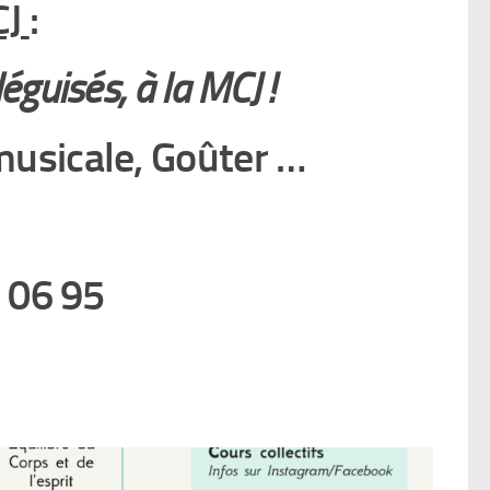
CJ
:
éguisés, à la MCJ !
musicale, Goûter …
2 06 95